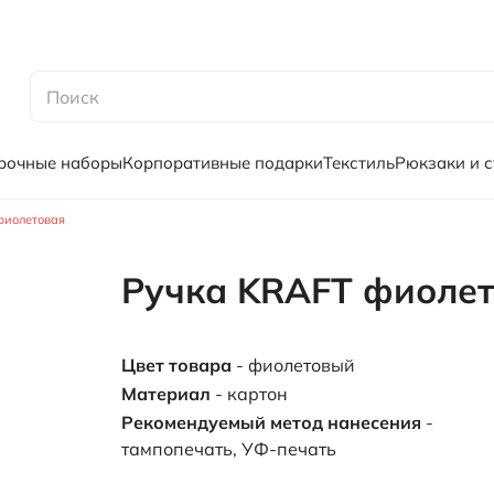
рочные наборы
Корпоративные подарки
Текстиль
Рюкзаки и 
фиолетовая
Ручка KRAFT фиоле
Цвет товара
- фиолетовый
Материал
- картон
Рекомендуемый метод нанесения
-
тампопечать, УФ-печать