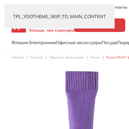
Новинки
Услуги
Распродажа
Доставка
Контакты
TPL_YOOTHEME_SKIP_TO_MAIN_CONTENT
Каталог
Флешки
Электроника
Офисные аксессуары
Посуда
Пода
Главная
Каталог
Офисные аксессуары
Ручки
Ручка KRAFT 