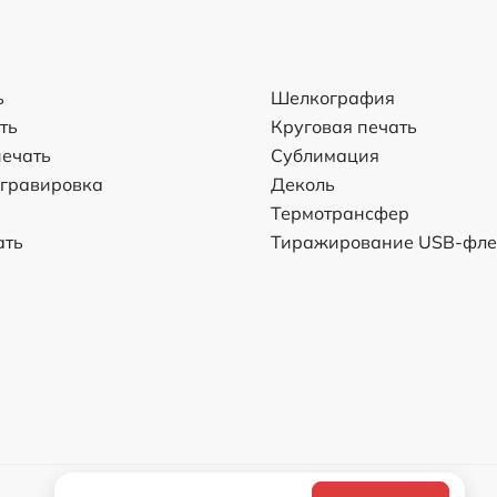
ь
Шелкография
ть
Круговая печать
ечать
Сублимация
 гравировка
Деколь
Термотрансфер
ать
Тиражирование USB-фл