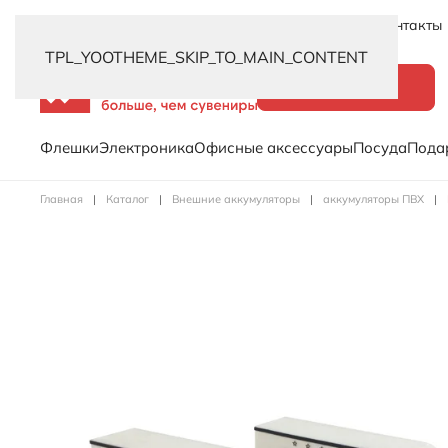
Новинки
Услуги
Распродажа
Доставка
Контакты
TPL_YOOTHEME_SKIP_TO_MAIN_CONTENT
Каталог
Флешки
Электроника
Офисные аксессуары
Посуда
Пода
Главная
Каталог
Внешние аккумуляторы
аккумуляторы ПВХ