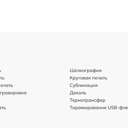
ь
Шелкография
ть
Круговая печать
ечать
Сублимация
 гравировка
Деколь
Термотрансфер
ать
Тиражирование USB-фл