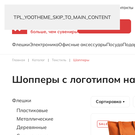
Новинки
Услуги
Распродажа
Доставка
Контакты
TPL_YOOTHEME_SKIP_TO_MAIN_CONTENT
Каталог
Флешки
Электроника
Офисные аксессуары
Посуда
Пода
Главная
Каталог
Текстиль
Шопперы
Шопперы с логотипом на
Флешки
Сортировка
Пластиковые
Металлические
SALE
Деревянные